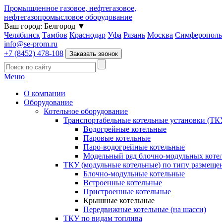
Промышленное газовое, нефтегазовое,
нефтегазопромысловое оборудование
Ваш город:
Белгород
▼
Челябинск
Тамбов
Краснодар
Уфа
Рязань
Москва
Симферополь
info@se-prom.ru
+7 (8452) 478-108
Заказать звонок
Меню
О компании
Оборудование
Котельное оборудование
Транспортабельные котельные установки (ТК
Водогрейные котельные
Паровые котельные
Паро-водогрейные котельные
Модельный ряд блочно-модульных коте
ТКУ (модульные котельные) по типу размеще
Блочно-модульные котельные
Встроенные котельные
Пристроенные котельные
Крышные котельные
Передвижные котельные (на шасси)
ТКУ по видам топлива