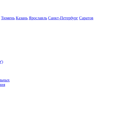
Тюмень
Казань
Ярославль
Санкт-Петербург
Саратов
У)
льных
ния