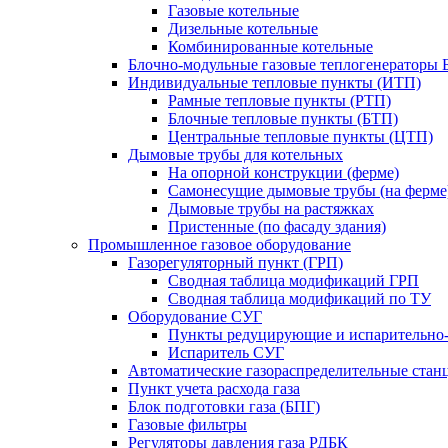
Газовые котельные
Дизельные котельные
Комбинированные котельные
Блочно-модульные газовые теплогенераторы 
Индивидуальные тепловые пункты (ИТП)
Рамные тепловые пункты (РТП)
Блочные тепловые пункты (БТП)
Центральные тепловые пункты (ЦТП)
Дымовые трубы для котельных
На опорной конструкции (ферме)
Самонесущие дымовые трубы (на ферме
Дымовые трубы на растяжках
Пристенные (по фасаду здания)
Промышленное газовое оборудование
Газорегуляторный пункт (ГРП)
Сводная таблица модификаций ГРП
Сводная таблица модификаций по ТУ
Оборудование СУГ
Пункты редуцирующие и испарительно
Испаритель СУГ
Автоматические газораспределительные ста
Пункт учета расхода газа
Блок подготовки газа (БПГ)
Газовые фильтры
Регуляторы давления газа РДБК