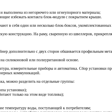
 и выполнена из негорючего или огнеупорного материала;
яющие избежать контакта блок-модуля с покрытием крыши.
ают в себя один или несколько блок-боксов, укомплектованных
скую конструкцию. На раму, сваренную из швеллеров, прикрепля
ейнер дополнительно с двух сторон обшивается профильным мет
 на силиконовой или полиуритановой основе.
ратура, измерительные приборы и автоматика. Сбор установки п
женерных коммуникаций.
ка, можно разделить на отдельные группы:
ипа установки);
отают только на этом виде топлива);
ие температуру воды, поступающей к потребителям;