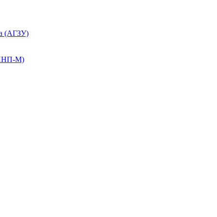
а (АГЗУ)
КПНП-М)