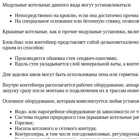
Модульные котельные данного вида могут устанавливаться:
Непосредственно на кровлю, если она достаточно прочна
На специальное основание или бетонную стяжку, позвол
Крышные котельные, как и прочие модульные установки, включ
Блок-бокс или контейнер представляет собой цельнометалличе
одним из способов:
Производится обшивка стен сендвич-панелями;
Вдоль стен укладывается слой минеральной ваты, а конт
Для заделки швов могут быть использованы пена или герметик
Внутри контейнера располагается рабочее оборудование, аппа
запуску сразу после монтажа и подключения их к трассам ин
Основное оборудование, которым комплектуется любая установ
Водо- или парогрейное оборудование (в зависимости от т
Система подачи природного газа (крышные котельные раб
Горелки;
Насосы котлового и сетевого контура;
Контроллеры, в том числе погодозависимые, регулирующ