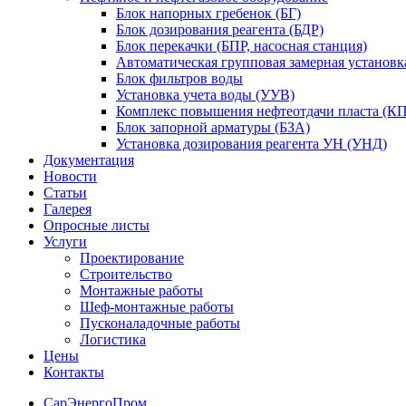
Блок напорных гребенок (БГ)
Блок дозирования реагента (БДР)
Блок перекачки (БПР, насосная станция)
Автоматическая групповая замерная установк
Блок фильтров воды
Установка учета воды (УУВ)
Комплекс повышения нефтеотдачи пласта (
Блок запорной арматуры (БЗА)
Установка дозирования реагента УН (УНД)
Документация
Новости
Статьи
Галерея
Опросные листы
Услуги
Проектирование
Строительство
Монтажные работы
Шеф-монтажные работы
Пусконаладочные работы
Логистика
Цены
Контакты
СарЭнергоПром