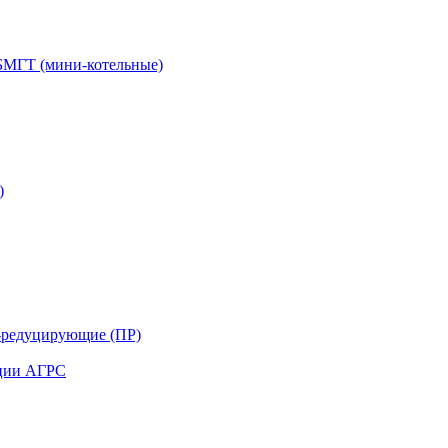
БМГТ (мини-котельные)
)
-редуцирующие (ПР)
нции АГРС