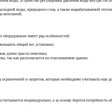
чения воды, устройство регулировки давления воды внутри сист
холодной воды, природного газа, а также вырабатываемой тепло
ы котельной;
 оборудование имеет ряд особенностей:
уменьшить общий вес установки;
как длина трассы невелика;
а, так как располагается на отапливаемом здании.
ограничений и запретов, которые необходимо учитывать еще до 
ссчитывается индивидуально, а за основу берется потребность об