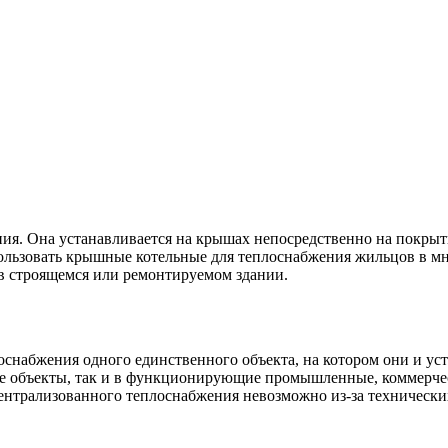
ения. Она устанавливается на крышах непосредственно на покр
ользовать крышные котельные для теплоснабжения жильцов в мн
в строящемся или ремонтируемом здании.
снабжения одного единственного объекта, на котором они и ус
ые объекты, так и в функционирующие промышленные, коммерчес
 централизованного теплоснабжения невозможно из-за техническ