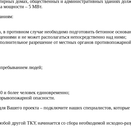
тирных домах, общественных и административных зданиях долж
а мощности – 5 МВт.
аниям:
 в противном случае необходимо подготовить бетонное основан
ениями и не может располагаться непосредственно над ними;
ополнительное разрешение от местных органов противопожарной
 пребыванием людей;
0 и более человек единовременно;
зрывопожарной опасности.
 для Вашего проекта – подключите наших специалистов, которы
любой другой ТКУ, начинается со сбора необходимой исходно-ра