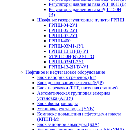
Регуляторы давления газа РДГ-80Н (В)
Регуляторы давления газа РДГ-150Н
(В)
Шкафные газорегуляторные пункты ГРПШ
ГРПШ-04-2У1
ГРПШ-05-2У1
ГРПШ-07-2У1
ГРПШ-400
ГРПШ-03М1-1У1
ГРПШ-13-1Н(В)-У1
УГРШ-50Н(В)-2У1-ГО
ГРПШ-03М1-2У1
ГРПШ-13-2Н(В)-У1
Нефтяное и нефтегазовое оборудование
Блок напорных гребенок (БГ)
Блок дозирования реагента (БДР)
Блок перекачки (БПР, насосная станция)
Автоматическая групповая замерная
установка (АГЗУ)
Блок фильтров воды
Установка учета воды (УУВ)
Комплекс повышения нефтеотдачи пласта
(КПНП-М)
Блок запорной арматуры (БЗА)
Установка дозирования реагента УН (УНД)