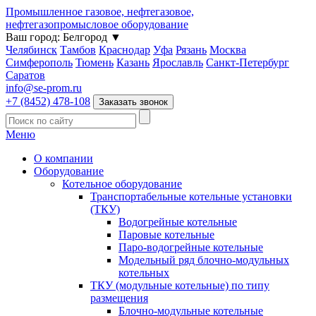
Промышленное газовое, нефтегазовое,
нефтегазопромысловое оборудование
Ваш город:
Белгород
▼
Челябинск
Тамбов
Краснодар
Уфа
Рязань
Москва
Симферополь
Тюмень
Казань
Ярославль
Санкт-Петербург
Саратов
info@se-prom.ru
+7 (8452) 478-108
Заказать звонок
Меню
О компании
Оборудование
Котельное оборудование
Транспортабельные котельные установки
(ТКУ)
Водогрейные котельные
Паровые котельные
Паро-водогрейные котельные
Модельный ряд блочно-модульных
котельных
ТКУ (модульные котельные) по типу
размещения
Блочно-модульные котельные