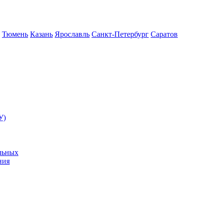
Тюмень
Казань
Ярославль
Санкт-Петербург
Саратов
У)
льных
ния