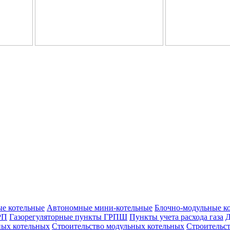
е котельные
Автономные мини-котельные
Блочно-модульные к
РП
Газорегуляторные пункты ГРПШ
Пункты учета расхода газа
Д
ых котельных
Строительство модульных котельных
Строительс