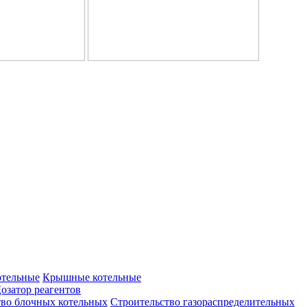
отельные
Крышные котельные
озатор реагентов
тво блочных котельных
Строительство газораспределительных