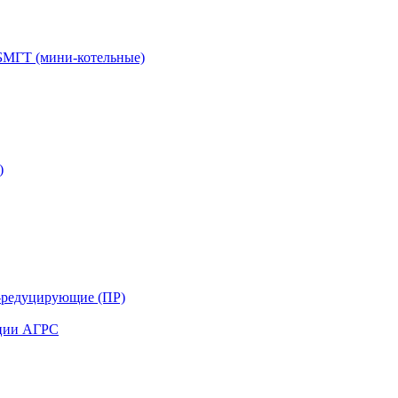
БМГТ (мини-котельные)
)
-редуцирующие (ПР)
нции АГРС