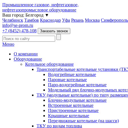
Промышленное газовое, нефтегазовое,
нефтегазопромысловое оборудование
Ваш город:
Белгород
▼
Челябинск
Тамбов
Краснодар
Уфа
Рязань
Москва
Симферополь
info@se-prom.ru
+7 (8452) 478-108
Заказать звонок
Меню
О компании
Оборудование
Котельное оборудование
Транспортабельные котельные установки (ТК
Водогрейные котельные
Паровые котельные
Паро-водогрейные котельные
Модельный ряд блочно-модульных коте
ТКУ (модульные котельные) по типу размеще
Блочно-модульные котельные
Встроенные котельные
Пристроенные котельные
Крышные котельные
Передвижные котельные (на шасси)
ТКУ по видам топлива