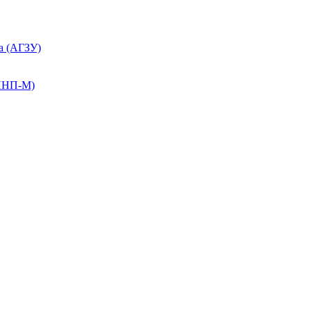
а (АГЗУ)
КПНП-М)