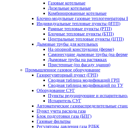
Газовые котельные
Дизельные котельные
Комбинированные котельные
Блочно-модульные газовые теплогенераторы 
Индивидуальные тепловые пункты (ИТП)
Рамные тепловые пункты (РТП)
Блочные тепловые пункты (БТП)
Центральные тепловые пункты (ЦТП)
Дымовые трубы для котельных
На опорной конструкции (ферме)
Самонесущие дымовые трубы (на ферме
Дымовые трубы на растяжках
Пристенные (по фасаду здания)
Промышленное газовое оборудование
Газорегуляторный пункт (ГРП)
Сводная таблица модификаций ГРП
Сводная таблица модификаций по ТУ
Оборудование СУГ
Пункты редуцирующие и испарительно
Испаритель СУГ
Автоматические газораспределительные ста
Пункт учета расхода газа
Блок подготовки газа (БПГ)
Газовые фильтры
Регуляторы давления газа РДБК