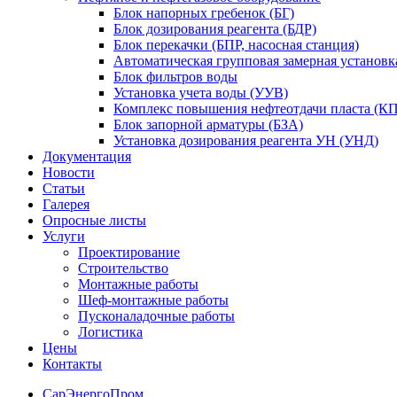
Блок напорных гребенок (БГ)
Блок дозирования реагента (БДР)
Блок перекачки (БПР, насосная станция)
Автоматическая групповая замерная установк
Блок фильтров воды
Установка учета воды (УУВ)
Комплекс повышения нефтеотдачи пласта (
Блок запорной арматуры (БЗА)
Установка дозирования реагента УН (УНД)
Документация
Новости
Статьи
Галерея
Опросные листы
Услуги
Проектирование
Строительство
Монтажные работы
Шеф-монтажные работы
Пусконаладочные работы
Логистика
Цены
Контакты
СарЭнергоПром